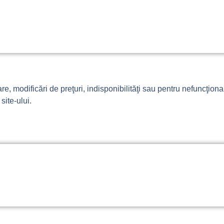
e, modificări de preţuri, indisponibilităţi sau pentru nefuncţiona
site-ului.