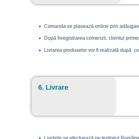
Comanda se plasează online prin adăugarea 
După înregistrarea comenzii, clientul primeş
Livrarea produselor vor fi realizată după c
6. Livrare
Livrările se efectuează pe teritoriul Românie