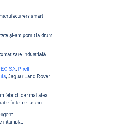
manufacturers smart
tate și-am pornit la drum
omatizare industrială
EC SA
,
Pirelli
,
ris
, Jaguar Land Rover
.
 fabrici, dar mai ales:
ție în tot ce facem.
ligent.
e întâmplă.