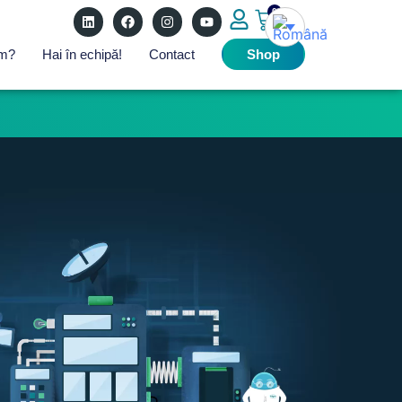
0
ăm?
Hai în echipă!
Contact
Shop