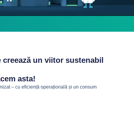
creează un viitor sustenabil
acem asta!
imizat – cu eficiență operațională și un consum