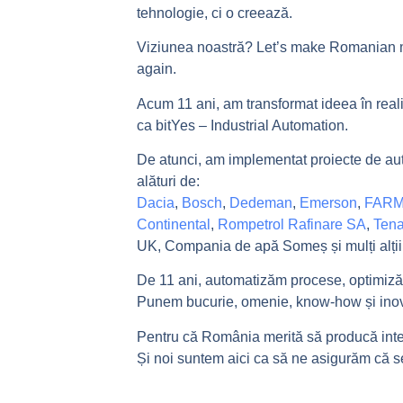
tehnologie, ci o creează.
Viziunea noastră?
Let’s make Romanian 
again.
Acum 11 ani, am transformat ideea în reali
ca
bitYes – Industrial Automation.
De atunci, am implementat proiecte de aut
alături de:
Dacia
,
Bosch
,
Dedeman
,
Emerson
,
FARM
Continental
,
Rompetrol Rafinare SA
,
Tena
UK, Compania de apă Someș și mulți alții
De 11 ani, automatizăm procese, optimizăm
Punem bucurie, omenie, know-how și inova
Pentru că
România merită să producă inte
Și noi suntem aici ca să ne asigurăm că s