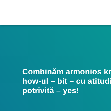
Combinăm armonios k
how-ul – bit – cu atitu
potrivită – yes!