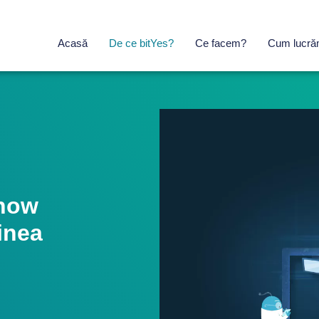
Acasă
De ce bitYes?
Ce facem?
Cum lucr
now
dinea