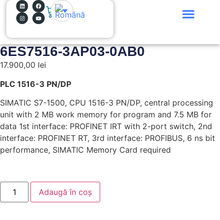
0
De ce bitYes?
Ce facem?
Cum lucrăm?
Hai în echipă!
6ES7516-3AP03-0AB0
17.900,00
lei
PLC 1516-3 PN/DP
SIMATIC S7-1500, CPU 1516-3 PN/DP, central processing
unit with 2 MB work memory for program and 7.5 MB for
data 1st interface: PROFINET IRT with 2-port switch, 2nd
interface: PROFINET RT, 3rd interface: PROFIBUS, 6 ns bit
performance, SIMATIC Memory Card required
Adaugă în coș