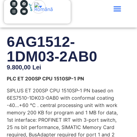
0
De ce bitYes?
Ce facem?
Cum lucrăm?
Hai în echipă!
6AG1512-
1DM03-2AB0
9.800,00
Lei
PLC ET 200SP CPU 1510SP-1 PN
SIPLUS ET 200SP CPU 1510SP-1 PN based on
6ES7510-1DK03-0AB0 with conformal coating
-40…+60 °C . central processing unit with work
memory 200 KB for program and 1 MB for data,
1st interface: PROFINET IRT with 3-port switch,
25 ns bit performance, SIMATIC Memory Card
required, BusAdapter required for port 1 and 2